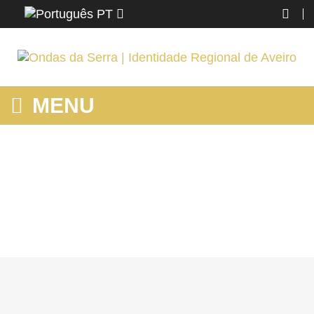
PT
MENU
MOSTRANDO PRODUTOS POR ETIQUETA: PRAIAS FLUVIAIS
PORTUGAL
Home
AROUCA
Mostrando produtos por etiqueta: praias fluviais portugal