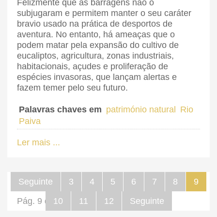
Felizmente que as barragens não o
subjugaram e permitem manter o seu caráter
bravio usado na prática de desportos de
aventura. No entanto, há ameaças que o
podem matar pela expansão do cultivo de
eucaliptos, agricultura, zonas industriais,
habitacionais, açudes e proliferação de
espécies invasoras, que lançam alertas e
fazem temer pelo seu futuro.
Palavras chaves em
património natural
Rio
Paiva
Ler mais ...
Seguinte
3
4
5
6
7
8
9
Pág. 9 de 12
10
11
12
Seguinte