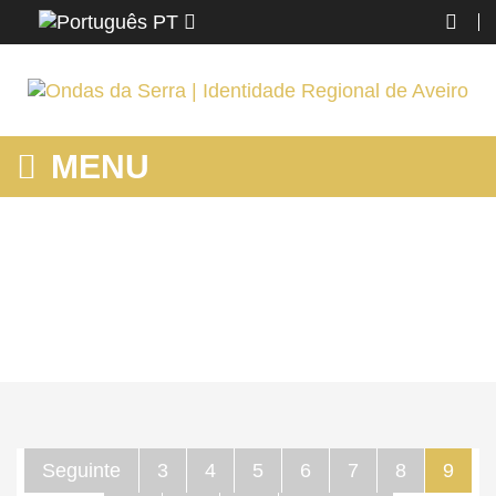
PT
MENU
MOSTRANDO PRODUTOS POR ETIQUETA: CAMINHADAS
Home
AROUCA
Mostrando produtos por etiqueta: caminhadas
Seguinte
3
4
5
6
7
8
9