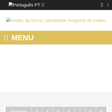
PT
MENU
MOSTRANDO PRODUTOS POR ETIQUETA: O QUE FAZER EM
AROUCA
Home
AROUCA
Mostrando produtos por etiqueta: o que fazer em arouca
Seguinte
3
4
5
6
7
8
9