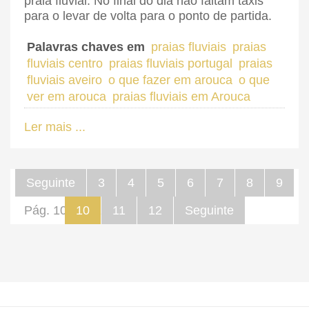
praia fluvial. No final do dia não faltam táxis
para o levar de volta para o ponto de partida.
Palavras chaves em
praias fluviais
praias
fluviais centro
praias fluviais portugal
praias
fluviais aveiro
o que fazer em arouca
o que
ver em arouca
praias fluviais em Arouca
Ler mais ...
Seguinte
3
4
5
6
7
8
9
Pág. 10 de 12
10
11
12
Seguinte