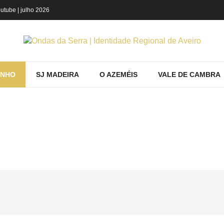
utube
| julho 2026
INHO
SJ MADEIRA
O AZEMÉIS
VALE DE CAMBRA
RANDO PRODUTOS POR ETIQUETA: EXP
ome
Espinho
Conhecer
Mostrando produtos por etiqueta: Explo