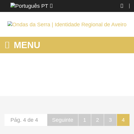
PT
MENU
MOSTRANDO PRODUTOS POR ETIQUETA: BTT
Home
Espinho
Fazer
Mostrando produtos por etiqueta: btt
Pág. 4 de 4
Seguinte
1
2
3
4