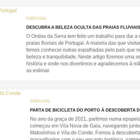
PORTUGAL
DESCUBRA A BELEZA OCULTA DAS PRAIAS FLUVIAI
O Ondas da Serra tem feito um trabalho para dar a 
praias fluviais de Portugal. A maioria das que visit
fomos conhecer outras espalhadas pelo país que 
beleza e tranquilidade. Neste artigo fizemos uma s
história e onde nos divertimos e agradecemos à m
as estimar.
PORTUGAL
PARTA DE BICICLETA DO PORTO À DESCOBERTA D
No ano da graça de 2021, partimos numa epopei
começou em Vila Nova de Gaia, navegando junto à c
Matosinhos e Vila do Conde. Fomos à descoberta
maravilhados com o seu encanto histórico, patrim