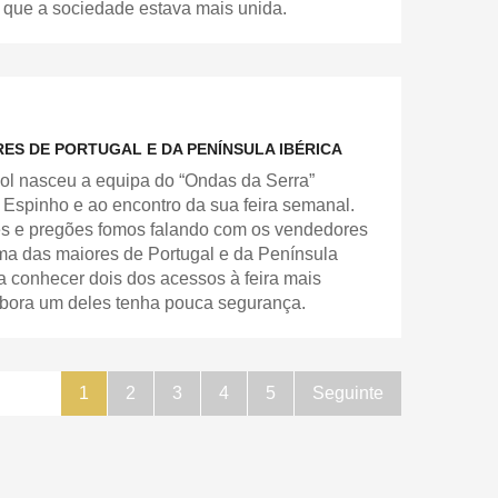
 que a sociedade estava mais unida.
RES DE PORTUGAL E DA PENÍNSULA IBÉRICA
ol nasceu a equipa do “Ondas da Serra”
Espinho e ao encontro da sua feira semanal.
xes e pregões fomos falando com os vendedores
uma das maiores de Portugal e da Península
 a conhecer dois dos acessos à feira mais
mbora um deles tenha pouca segurança.
1
2
3
4
5
Seguinte