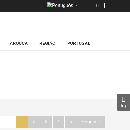
PT
AROUCA
REGIÃO
PORTUGAL
EM PORTUGAL
rtugal
Top
1
2
3
4
5
Seguinte