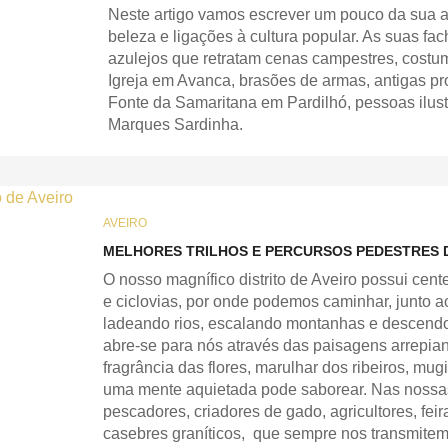
Neste artigo vamos escrever um pouco da sua a
beleza e ligações à cultura popular. As suas 
azulejos que retratam cenas campestres, costum
Igreja em Avanca, brasões de armas, antigas p
Fonte da Samaritana em Pardilhó, pessoas ilus
Marques Sardinha.
AVEIRO
MELHORES TRILHOS E PERCURSOS PEDESTRES D
O nosso magnífico distrito de Aveiro possui cent
e ciclovias, por onde podemos caminhar, junto a
ladeando rios, escalando montanhas e descendo 
abre-se para nós através das paisagens arrepian
fragrância das flores, marulhar dos ribeiros, mu
uma mente aquietada pode saborear. Nas nossa
pescadores, criadores de gado, agricultores, fei
casebres graníticos, que sempre nos transmitem 