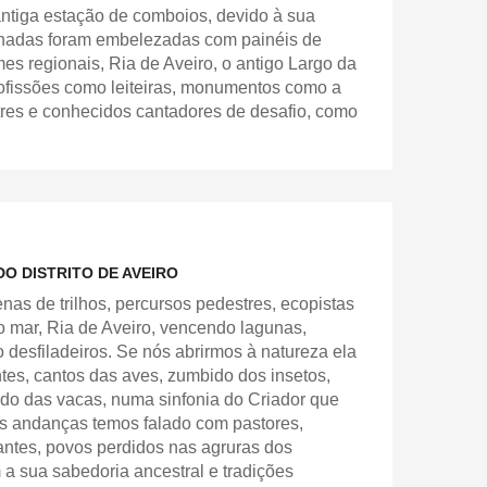
ntiga estação de comboios, devido à sua
fachadas foram embelezadas com painéis de
es regionais, Ria de Aveiro, o antigo Largo da
rofissões como leiteiras, monumentos como a
tres e conhecidos cantadores de desafio, como
O DISTRITO DE AVEIRO
enas de trilhos, percursos pedestres, ecopistas
o mar, Ria de Aveiro, vencendo lagunas,
desfiladeiros. Se nós abrirmos à natureza ela
tes, cantos das aves, zumbido dos insetos,
gido das vacas, numa sinfonia do Criador que
s andanças temos falado com pastores,
rantes, povos perdidos nas agruras dos
a sua sabedoria ancestral e tradições