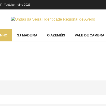
Youtube
| julho 2026
INHO
SJ MADEIRA
O AZEMÉIS
VALE DE CAMBRA
PRODUTOS POR ETIQUETA: O QUE VER 
Espinho
Ver
Mostrando produtos por etiqueta: o que ver em po