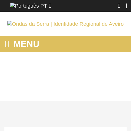
PT
MENU
MOSTRANDO PRODUTOS POR ETIQUETA: GASTRONOMIA
Home
STM Feira
Conhecer
Mostrando produtos por etiqueta: gastronomia