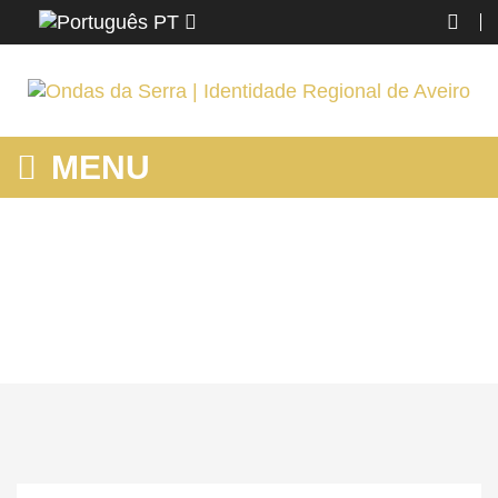
PT
MENU
MOSTRANDO PRODUTOS POR ETIQUETA: LABORATÓRIO
Home
SJ MADEIRA
Saber
Mostrando produtos por etiqueta: laboratório