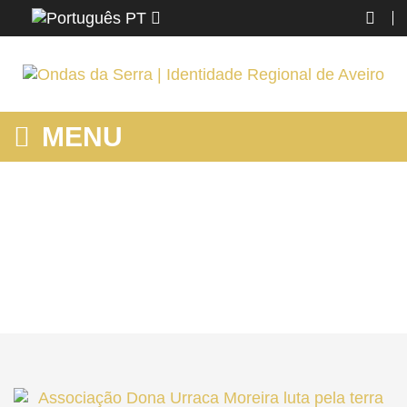
PT
MENU
ASSOCIAÇÃO DONA URRACA MOREIRA LUTA PELA TERRA
OLIVEIRENSE
Home
O AZEMÉIS
Saber
Ambiente
Associação Dona Urraca Moreira luta pela terra Oliveirense