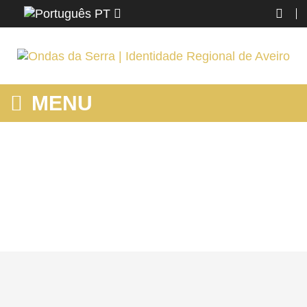
PT
MENU
MOSTRANDO PRODUTOS POR ETIQUETA: PROTEÇÃO DO
AMBIENTE
Home
O AZEMÉIS
Saber
Mostrando produtos por etiqueta: proteção do ambiente