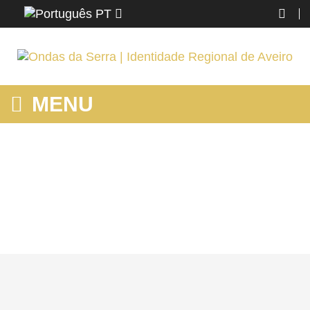
PT
MENU
FUNERÁRIA CELINA & EMÍLIA EM OVAR: MULHERES DE
CORAGEM
Home
Ovar
Conhecer
Negócios
Funerária Celina & Emília em Ovar: Mulheres de Coragem