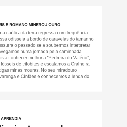
EIS E ROMANO MINEROU OURO
ia caótica da terra regressa com frequência
ssa odisseia a bordo de caravelas do tamanho
ussurra o passado se a soubermos interpretar
avegamos numa jornada pela caminhada
os a conhecer melhor a “Pedreira do Valério”,
ósseis de trilobites e escalamos a Gralheira
tigas minas mouras. No seu miradouro
varenga e Cinfães e conhecemos a lenda do
 APRENDIA