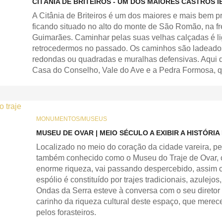
CITÂNIA DE BRITEIROS - UM DOS MAIORES CASTROS I
A Citânia de Briteiros é um dos maiores e mais bem p
ficando situado no alto do monte de São Romão, na fr
Guimarães. Caminhar pelas suas velhas calçadas é l
retrocedermos no passado. Os caminhos são ladeado
redondas ou quadradas e muralhas defensivas. Aqui 
Casa do Conselho, Vale do Ave e a Pedra Formosa, qu
MONUMENTOS/MUSEUS
MUSEU DE OVAR | MEIO SÉCULO A EXIBIR A HISTÓRIA
Localizado no meio do coração da cidade vareira, p
também conhecido como o Museu do Traje de Ovar, c
enorme riqueza, vai passando despercebido, assim c
espólio é constituído por trajes tradicionais, azulejos
Ondas da Serra esteve à conversa com o seu diretor
carinho da riqueza cultural deste espaço, que merec
pelos forasteiros.