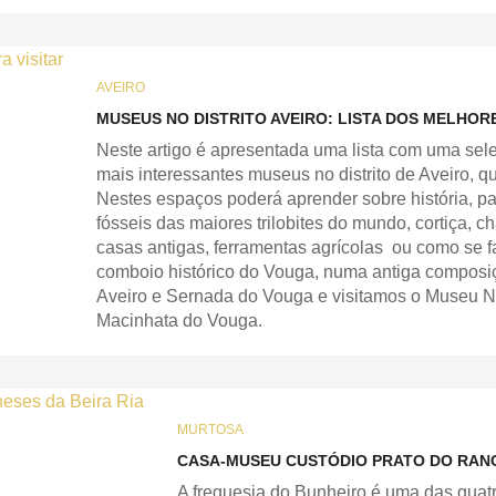
AVEIRO
MUSEUS NO DISTRITO AVEIRO: LISTA DOS MELHORE
Neste artigo é apresentada uma lista com uma sel
mais interessantes museus no distrito de Aveiro, que
Nestes espaços poderá aprender sobre história, pat
fósseis das maiores trilobites do mundo, cortiça, ch
casas antigas, ferramentas agrícolas ou como se 
comboio histórico do Vouga, numa antiga composiçã
Aveiro e Sernada do Vouga e visitamos o Museu Na
Macinhata do Vouga.
MURTOSA
CASA-MUSEU CUSTÓDIO PRATO DO RANC
A freguesia do Bunheiro é uma das quatro