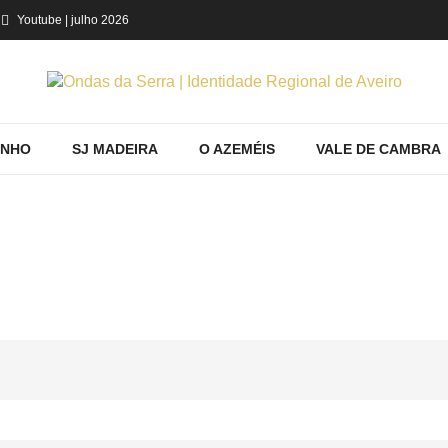
Youtube
| julho 2026
INHO
SJ MADEIRA
O AZEMÉIS
VALE DE CAMBRA
PESSOAS
Home
Ovar
Conhecer
Pessoas