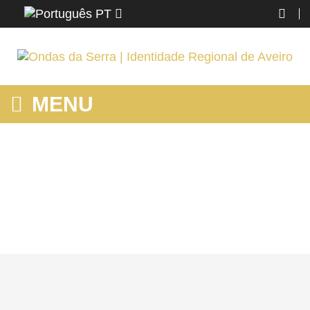
PT
MENU
MOSTRANDO PRODUTOS POR ETIQUETA: ABATE ÁRVORES
ESMORIZ
Home
Ovar
Saber
Mostrando produtos por etiqueta: Abate árvores Esmoriz