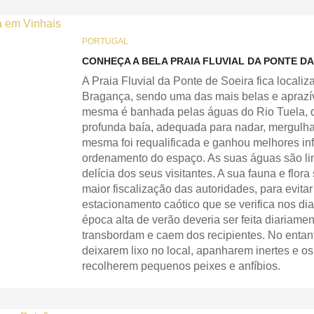
PORTUGAL
CONHEÇA A BELA PRAIA FLUVIAL DA PONTE DA
A Praia Fluvial da Ponte de Soeira fica localiz
Bragança, sendo uma das mais belas e aprazí
mesma é banhada pelas águas do Rio Tuela, q
profunda baía, adequada para nadar, mergulha
mesma foi requalificada e ganhou melhores in
ordenamento do espaço. As suas águas são lim
delícia dos seus visitantes. A sua fauna e flo
maior fiscalização das autoridades, para evita
estacionamento caótico que se verifica nos dia
época alta de verão deveria ser feita diariame
transbordam e caem dos recipientes. No enta
deixarem lixo no local, apanharem inertes e 
recolherem pequenos peixes e anfíbios.