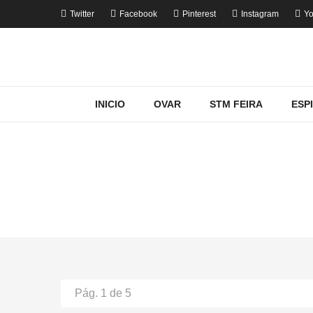
Twitter
Facebook
Pinterest
Instagram
Yo
INICIO
OVAR
STM FEIRA
ESP
MOSTRA
Pág. 1 de 5