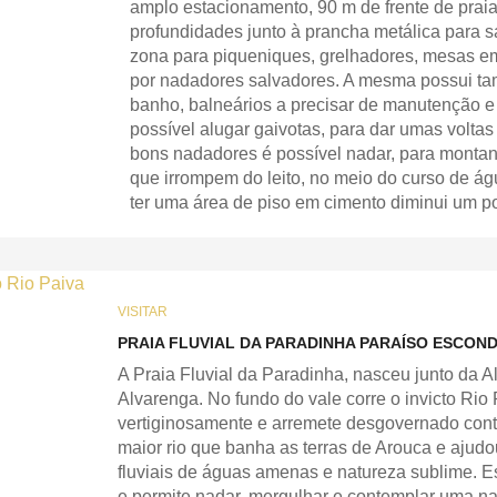
amplo estacionamento, 90 m de frente de praia
profundidades junto à prancha metálica para s
zona para piqueniques, grelhadores, mesas e
por nadadores salvadores. A mesma possui t
banho, balneários a precisar de manutenção 
possível alugar gaivotas, para dar umas voltas
bons nadadores é possível nadar, para monta
que irrompem do leito, no meio do curso de ág
ter uma área de piso em cimento diminui um p
VISITAR
PRAIA FLUVIAL DA PARADINHA PARAÍSO ESCOND
A Praia Fluvial da Paradinha, nasceu junto da A
Alvarenga. No fundo do vale corre o invicto Rio
vertiginosamente e arremete desgovernado cont
maior rio que banha as terras de Arouca e ajudo
fluviais de águas amenas e natureza sublime. Es
e permite nadar, mergulhar e contemplar uma na