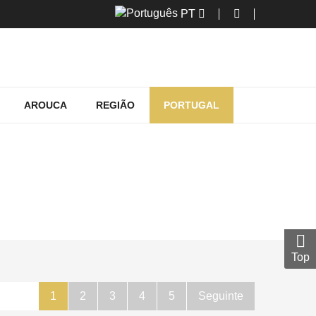
PT
AROUCA
REGIÃO
PORTUGAL
EM MÊDA
Top
1
2
3
4
5
Seguinte