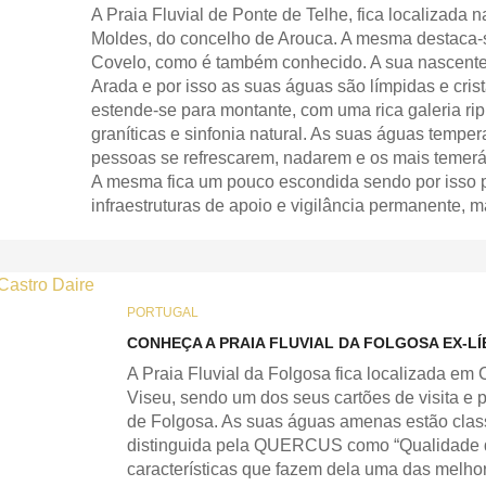
A Praia Fluvial de Ponte de Telhe, fica localizada 
Moldes, do concelho de Arouca. A mesma destaca-s
Covelo, como é também conhecido. A sua nascente f
Arada e por isso as suas águas são límpidas e cris
estende-se para montante, com uma rica galeria ri
graníticas e sinfonia natural. As suas águas tempe
pessoas se refrescarem, nadarem e os mais temerár
A mesma fica um pouco escondida sendo por isso 
infraestruturas de apoio e vigilância permanente,
PORTUGAL
CONHEÇA A PRAIA FLUVIAL DA FOLGOSA EX-LÍ
A Praia Fluvial da Folgosa fica localizada em 
Viseu, sendo um dos seus cartões de visita e 
de Folgosa. As suas águas amenas estão class
distinguida pela QUERCUS como “Qualidade 
características que fazem dela uma das melho