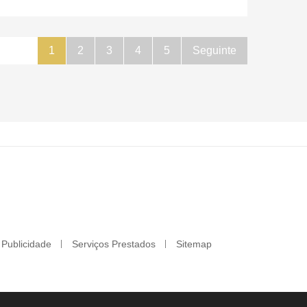
1
2
3
4
5
Seguinte
Publicidade
Serviços Prestados
Sitemap