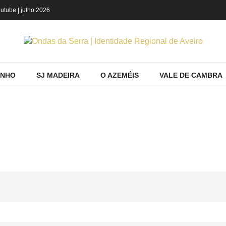
utube
| julho 2026
INHO
SJ MADEIRA
O AZEMÉIS
VALE DE CAMBRA
NDO PRODUTOS POR ETIQUETA: ARTES 
Home
Portugal
Mostrando produtos por etiqueta: artes em mêda