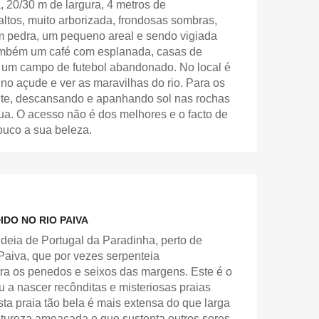
, 20/30 m de largura, 4 metros de
altos, muito arborizada, frondosas sombras,
m pedra, um pequeno areal e sendo vigiada
ambém um café com esplanada, casas de
e um campo de futebol abandonado. No local é
 no açude e ver as maravilhas do rio. Para os
nte, descansando e apanhando sol nas rochas
ua. O acesso não é dos melhores e o facto de
ouco a sua beleza.
IDO NO RIO PAIVA
ldeia de Portugal da Paradinha, perto de
 Paiva, que por vezes serpenteia
ra os penedos e seixos das margens. Este é o
u a nascer recônditas e misteriosas praias
ta praia tão bela é mais extensa do que larga
tureza ameaçada e que sustenta outros seres,