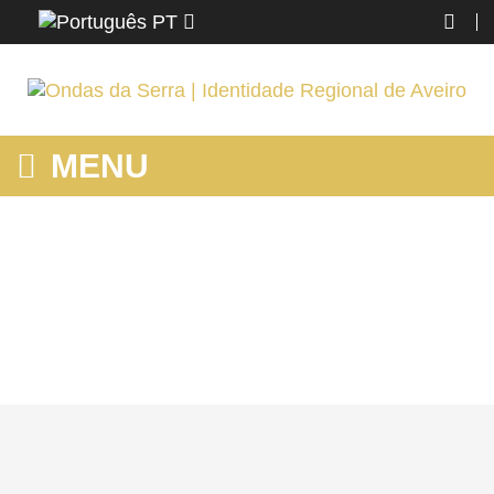
PT
MENU
MOSTRANDO PRODUTOS POR ETIQUETA: PASSADIÇOS DE
AVEIRO
Home
Região
Aveiro
Mostrando produtos por etiqueta: Passadiços de Aveiro