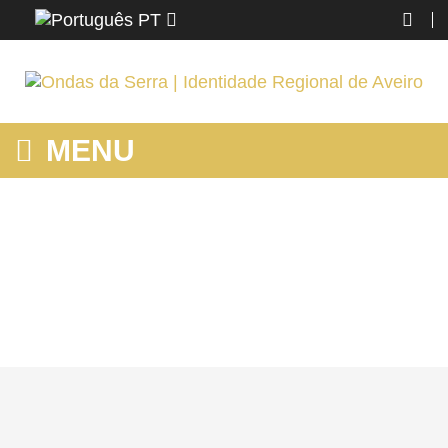
PT
MENU
MOSTRANDO PRODUTOS POR ETIQUETA: RANCHOS
PORTUGAL
Home
Região
Murtosa
Mostrando produtos por etiqueta: Ranchos Portugal