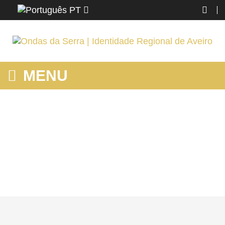
PT
MENU
JOSÉ MARTINS - NADADOR-SALVADOR | PRAIA FLUVIAL DE
BURGÃES EM VALE DE CAMBRA
Home
VALE DE CAMBRA
Conhecer
Pessoas
José Martins - Nadador-Salvador | Praia Fluvial de Burgães em
Vale de Cambra