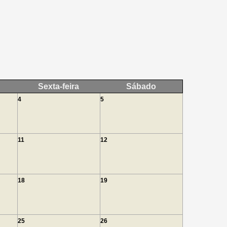
Sexta-feira
Sábado
4
5
11
12
18
19
25
26