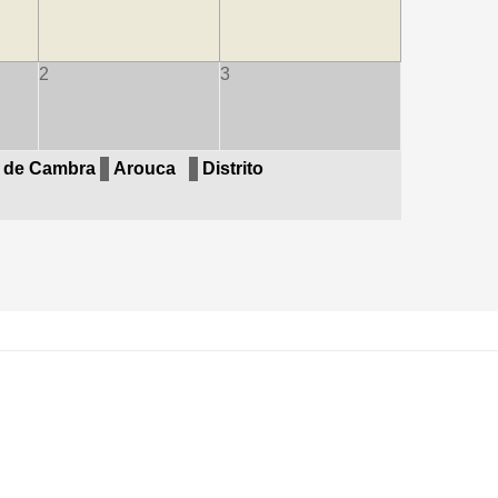
2
3
e de Cambra
Arouca
Distrito