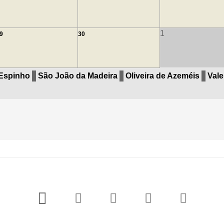
1
9
30
Espinho
São João da Madeira
Oliveira de Azeméis
Val