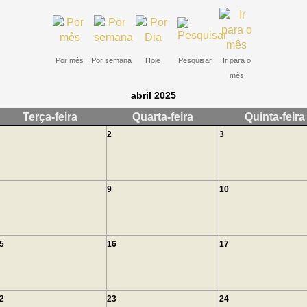
Por mês
Por semana
Hoje
Pesquisar
Ir para o
mês
abril 2025
Terça-feira
Quarta-feira
Quinta-feira
2
3
9
10
5
16
17
2
23
24