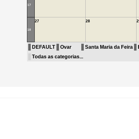
17
27
28
2
18
DEFAULT
Ovar
Santa Maria da Feira
Todas as categorias...