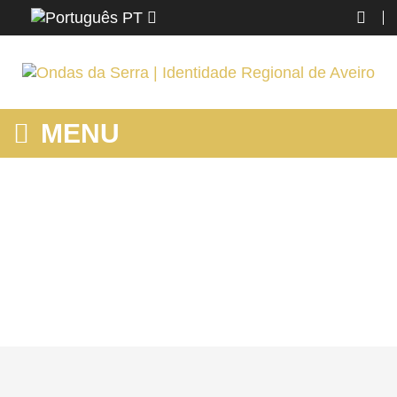
PT
MENU
ALBERGARIA-A-VELHA | MAIS DE 1500 ALBERGARIENSES
PARTICIPAM NO PASSEIO SENIOR A VIANA DO CASTELO
Home
Albergaria-a-Velha | Mais de 1500 Albergarienses participam no
Passeio Senior a Viana do Castelo