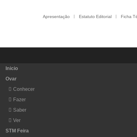
Apresentação
Estatuto Editorial
Ficha T
Inicio
Ovar
Conhecer
Fazer
Saber
Ver
STM Feira