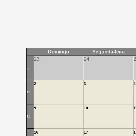
Domingo
Segunda-feira
23
24
9
2
3
4
10
9
10
1
11
16
17
1