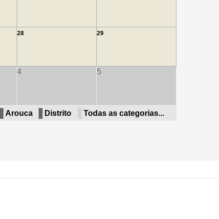
28
29
4
5
Arouca
Distrito
Todas as categorias...