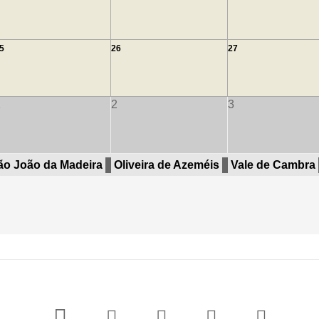
5
26
27
1
2
3
ão João da Madeira
Oliveira de Azeméis
Vale de Cambra