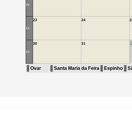
12
23
24
2
13
30
31
14
Ovar
Santa Maria da Feira
Espinho
S