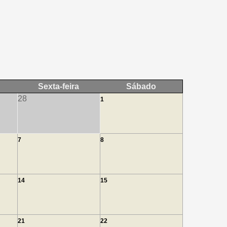
Sexta-feira
Sábado
28
1
7
8
14
15
21
22