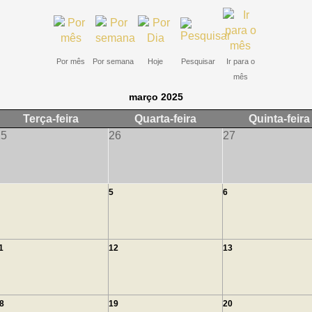
Por mês
Por semana
Hoje
Pesquisar
Ir para o
mês
março 2025
Terça-feira
Quarta-feira
Quinta-feira
25
26
27
5
6
1
12
13
8
19
20