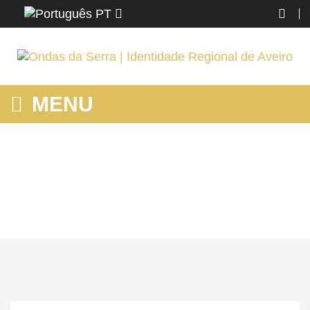
PT
MENU
MOSTRANDO PRODUTOS POR ETIQUETA: ALMISOUTO
Home
STM Feira
Conhecer
Mostrando produtos por etiqueta: Almisouto