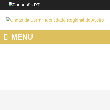
PT
MENU
MOSTRANDO PRODUTOS POR ETIQUETA: REIKI COMO
FAZER
Home
SJ MADEIRA
Conhecer
Mostrando produtos por etiqueta: Reiki como fazer