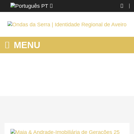
PT
MENU
PESSOAS
Home
Ovar
Conhecer
Pessoas