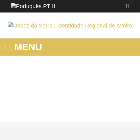
PT
MENU
MOSTRANDO PRODUTOS POR ETIQUETA: LOCAIS PARA
VISITAR EM ALBERGARIAAVELHA
Home
Região
Albergaria-a-Velha
Mostrando produtos por etiqueta: locais para visitar em
albergariaavelha