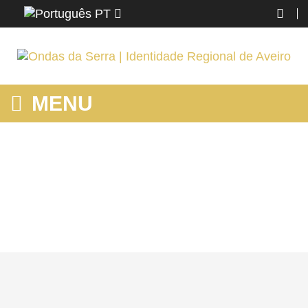
PT
MENU
MOSTRANDO PRODUTOS POR ETIQUETA: CAMINHADAS EM
AVEIRO
Home
Região
Aveiro
Mostrando produtos por etiqueta: caminhadas em Aveiro