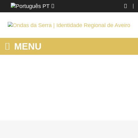
PT
MENU
MOSTRANDO PRODUTOS POR ETIQUETA: O QUE CONHECER
EM ALBERGARIAAVELHA
Home
Região
Mostrando produtos por etiqueta: o que conhecer em
albergariaavelha