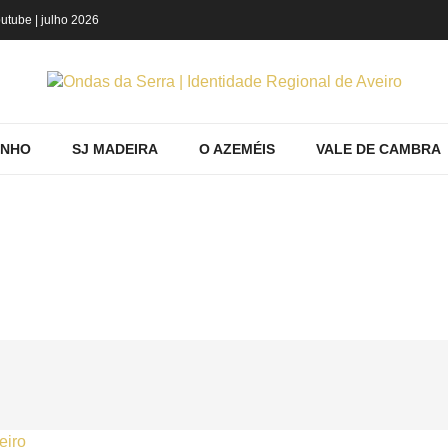
utube
| julho 2026
INHO
SJ MADEIRA
O AZEMÉIS
VALE DE CAMBRA
NDO PRODUTOS POR ETIQUETA: PRES
me
Região
Murtosa
Mostrando produtos por etiqueta: preserv