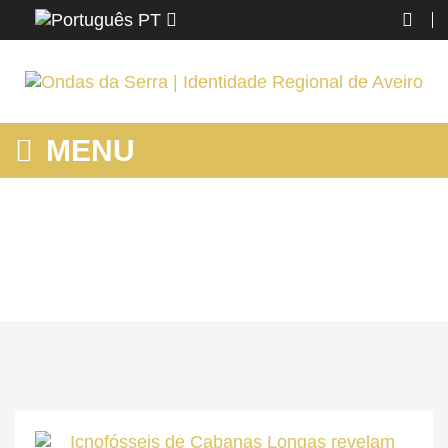
PT
MENU
MONUMENTOS/MUSEUS
Home
AROUCA
Conhecer
Monumentos/Museus