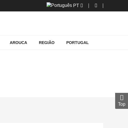
PT
AROUCA
REGIÃO
PORTUGAL
O DE DEVOÇÃO
omo símbolo de devoção
Top