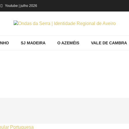
Youtube
| julho 2026
INHO
SJ MADEIRA
O AZEMÉIS
VALE DE CAMBRA
OGACEIRAS: O PÃO DOCE COMO SÍMBOL
Conhecer
Festas/Tradições
Festa das Fogaceiras: o pão doce c