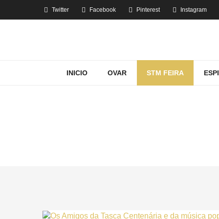
Twitter
Facebook
Pinterest
Instagram
INICIO
OVAR
STM FEIRA
ESP
FESTA DAS F
Home
STM Feira