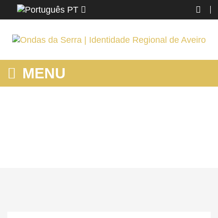
PT
MENU
MOSTRANDO PRODUTOS POR ETIQUETA: ANIMAIS
Home
STM Feira
Conhecer
Mostrando produtos por etiqueta: animais