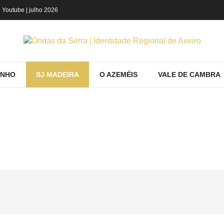
Youtube
| julho 2026
INHO
SJ MADEIRA
O AZEMÉIS
VALE DE CAMBRA
O PRODUTOS POR ETIQUETA: SAPATOS 
SJ MADEIRA
Saber
Mostrando produtos por etiqueta: sapatos f