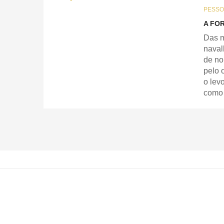
PESSO
A FO
Das m
naval
de n
pelo 
o lev
como 