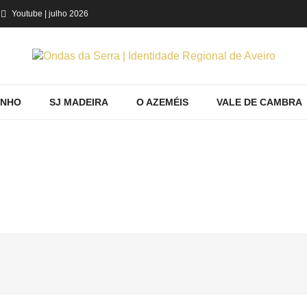
Youtube
| julho 2026
INHO
SJ MADEIRA
O AZEMÉIS
VALE DE CAMBRA
PESSOAS
Home
Ovar
Conhecer
Pessoas