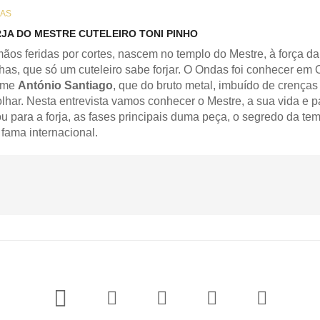
AS
RJA DO MESTRE CUTELEIRO TONI PINHO
ãos feridas por cortes, nascem no templo do Mestre, à força da
has, que só um cuteleiro sabe forjar. O Ondas foi conhecer em
ome
António Santiago
, que do bruto metal, imbuído de crenças
olhar. Nesta entrevista vamos conhecer o Mestre, a sua vida e 
ou para a forja, as fases principais duma peça, o segredo da t
fama internacional.