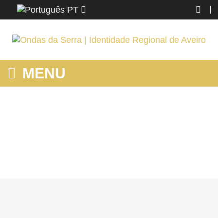
PT
MENU
MOSTRANDO PRODUTOS POR ETIQUETA: CUTELARIA
ARTESANAL
Home
Ovar
Conhecer
Mostrando produtos por etiqueta: Cutelaria artesanal