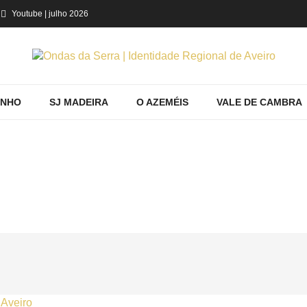
Youtube
| julho 2026
INHO
SJ MADEIRA
O AZEMÉIS
VALE DE CAMBRA
PRODUTOS POR ETIQUETA: SEVER DO V
ome
Região
Mostrando produtos por etiqueta: sever do vouga ave