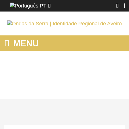
PT
MENU
MOSTRANDO PRODUTOS POR ETIQUETA: PRAIA DO BICO
Home
Região
Murtosa
Mostrando produtos por etiqueta: Praia do Bico