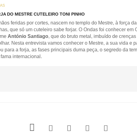
AS
RJA DO MESTRE CUTELEIRO TONI PINHO
ãos feridas por cortes, nascem no templo do Mestre, à força da
has, que só um cuteleiro sabe forjar. O Ondas foi conhecer em
ome
António Santiago
, que do bruto metal, imbuído de crenças
olhar. Nesta entrevista vamos conhecer o Mestre, a sua vida e 
ou para a forja, as fases principais duma peça, o segredo da t
fama internacional.