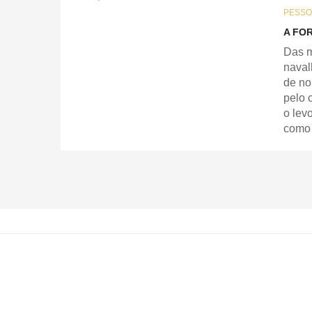
PESSO
A FO
Das m
naval
de n
pelo 
o lev
como 