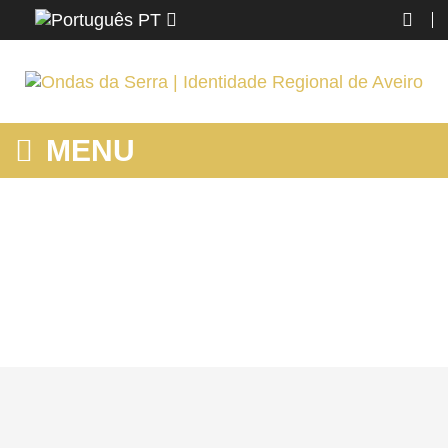
PT
MENU
SANTA MARIA DA FEIRA | DANÇAS DO MUNDO NA PEDREIRA
DAS PENAS
Home
Santa Maria da Feira | Danças do Mundo na Pedreira das Penas