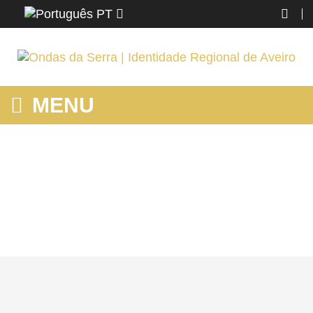
PT
MENU
MOSTRANDO PRODUTOS POR ETIQUETA: PRAIAS FLUVIAIS
AVEIRO
Home
AROUCA
Mostrando produtos por etiqueta: praias fluviais aveiro