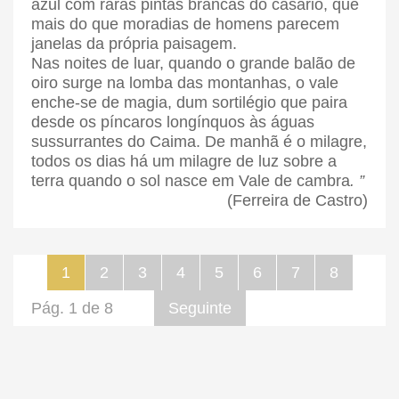
azul com raras pintas brancas do casario, que
mais do que moradias de homens parecem
janelas da própria paisagem.
Nas noites de luar, quando o grande balão de
oiro surge na lomba das montanhas, o vale
enche-se de magia, dum sortilégio que paira
desde os píncaros longínquos às águas
sussurrantes do Caima.
De manhã é o milagre,
todos os dias há um milagre de luz sobre a
terra quando o sol nasce em Vale de cambra
.
”
(Ferreira de Castro)
1
2
3
4
5
6
7
8
Pág. 1 de 8
Seguinte