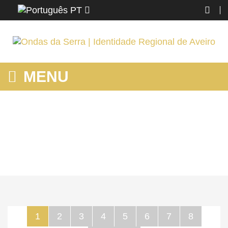
PT
MENU
MOSTRANDO PRODUTOS POR ETIQUETA: VISITAR
Home
Espinho
Conhecer
Mostrando produtos por etiqueta: visitar
1
2
3
4
5
6
7
8