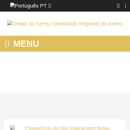
PT
MENU
VISITAR
Home
O AZEMÉIS
Fazer
Visitar