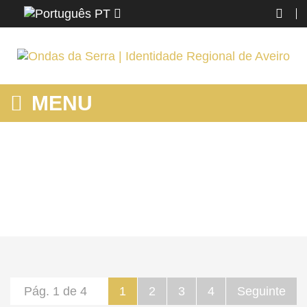
PT
MENU
MOSTRANDO PRODUTOS POR ETIQUETA: AMBIENTE
Home
O AZEMÉIS
Saber
Mostrando produtos por etiqueta: ambiente
Pág. 1 de 4
1
2
3
4
Seguinte