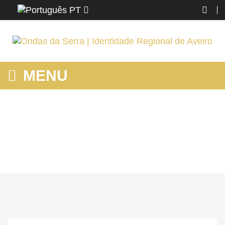
PT
MENU
MOSTRANDO PRODUTOS POR ETIQUETA: CICLOTURISMO
Home
Região
Aveiro
Mostrando produtos por etiqueta: cicloturismo