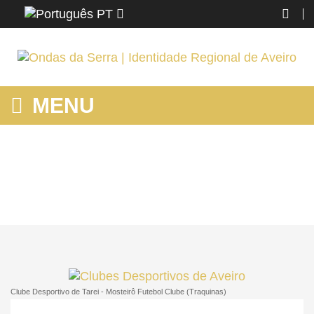
PT
MENU
ONDAS DA SERRA
Home
Região
Aveiro
Ondas da Serra
Clube Desportivo de Tarei - Mosteirô Futebol Clube (Traquinas)