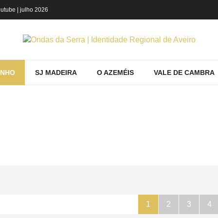
utube
| julho 2026
INHO
SJ MADEIRA
O AZEMÉIS
VALE DE CAMBRA
PRODUTOS POR ETIQUETA: O QUE FAZE
Espinho
Ver
Mostrando produtos por etiqueta: o que fazer em 
1
2
3
4