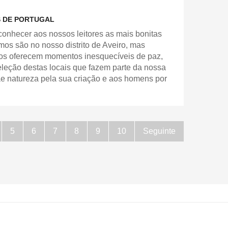
S DE PORTUGAL
conhecer aos nossos leitores as mais bonitas
amos são no nosso distrito de Aveiro, mas
nos oferecem momentos inesquecíveis de paz,
eleção destas locais que fazem parte da nossa
ãe natureza pela sua criação e aos homens por
5
6
7
8
9
10
Seguinte