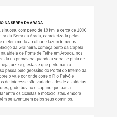
O NA SERRA DA ARADA
ia sinuosa, com perto de 18 km, a cerca de 1000
neira da Serra da Arada, caracterizada pelas
 que metem medo ao olhar e fazem temer os
Maciço da Gralheira, começa perto da Capela
na aldeia de Ponte de Telhe em Arouca, nos
ltecida na primavera quando a serra se pinta de
rqueja, urze e giestas e que perfumam o
o passa pelo geossítio do Portal do Inferno da
bre o vale por onde corre o Rio Paivô e
s de interesse são variados, desde as aldeias
tores, gado bovino e caprino que pasta
ar entre os ciclistas e motociclistas, embora
bém se aventurem pelos seus domínios.