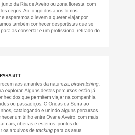
 junto da Ria de Aveiro ou zona florestal com
rtes cegos. Ao longo dos anos fomos
e esperemos o levem a querer viajar por
 vamos também conhecer desportistas que se
para as consertar e um profissional retirado do
 PARA BTT
ferecem aos amantes da natureza,
birdwatching
,
a explorar. Alguns destes percursos estão já
onhecidos que permitem viajar na companhia
 taludes ou passadiços. O Ondas da Serra ao
inhos, catalogando e unindo alguns percursos
hecer um trilho entre Ovar e Aveiro, com mais
r cais, ribeiras e esteiros, pontos de
ar os arquivos de
tracking
para os seus