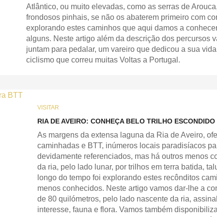
Atlântico, ou muito elevadas, como as serras de Arouca,
frondosos pinhais, se não os abaterem primeiro com co
explorando estes caminhos que aqui damos a conhecer 
alguns. Neste artigo além da descrição dos percursos
juntam para pedalar, um vareiro que dedicou a sua vida 
ciclismo que correu muitas Voltas a Portugal.
VISITAR
RIA DE AVEIRO: CONHEÇA BELO TRILHO ESCONDIDO
As margens da extensa laguna da Ria de Aveiro, o
caminhadas e BTT, inúmeros locais paradisíacos par
devidamente referenciados, mas há outros menos c
da ria, pelo lado lunar, por trilhos em terra batida,
longo do tempo foi explorando estes recônditos cam
menos conhecidos. Neste artigo vamos dar-lhe a con
de 80 quilómetros, pelo lado nascente da ria, assinala
interesse, fauna e flora. Vamos também disponibiliz