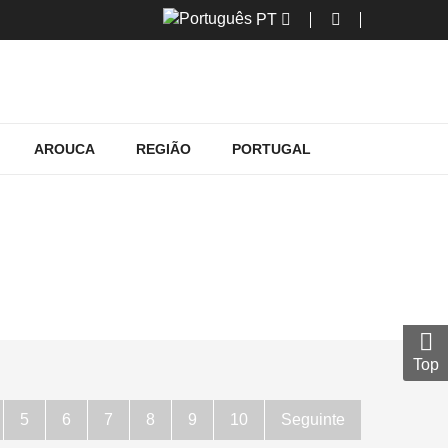
PT
AROUCA
REGIÃO
PORTUGAL
R EM AVEIRO
aveiro
Top
5
6
7
8
9
10
Seguinte