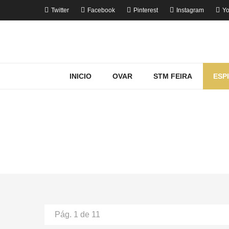
Twitter
Facebook
Pinterest
Instagram
Yo
INICIO
OVAR
STM FEIRA
ESP
MOSTRANDO 
Home
Pág. 1 de 11