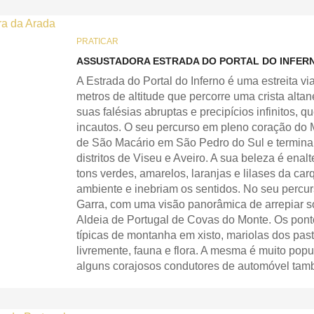
PRATICAR
ASSUSTADORA ESTRADA DO PORTAL DO INFERN
A Estrada do Portal do Inferno é uma estreita v
metros de altitude que percorre uma crista alta
suas falésias abruptas e precipícios infinitos,
incautos. O seu percurso em pleno coração do 
de São Macário em São Pedro do Sul e termina 
distritos de Viseu e Aveiro. A sua beleza é ena
tons verdes, amarelos, laranjas e lilases da ca
ambiente e inebriam os sentidos. No seu percurs
Garra, com uma visão panorâmica de arrepiar so
Aldeia de Portugal de Covas do Monte. Os ponto
típicas de montanha em xisto, mariolas dos pas
livremente, fauna e flora. A mesma é muito popul
alguns corajosos condutores de automóvel tam