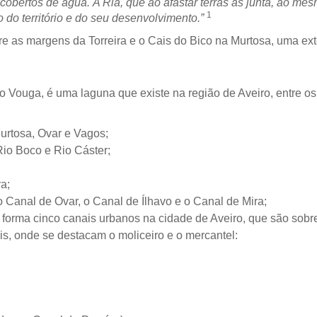
 cobertos de água.
A Ria, que ao afastar terras as junta, ao me
1
do território e do seu desenvolvimento.”
tre as margens da Torreira e o Cais do Bico na Murtosa, uma e
Vouga, é uma laguna que existe na região de Aveiro, entre os
Murtosa, Ovar e Vagos;
io Boco e Rio Cáster;
ra;
o Canal de Ovar, o Canal de Ílhavo e o Canal de Mira;
 forma cinco canais urbanos na cidade de Aveiro, que são sobretu
s, onde se destacam o moliceiro e o mercantel: