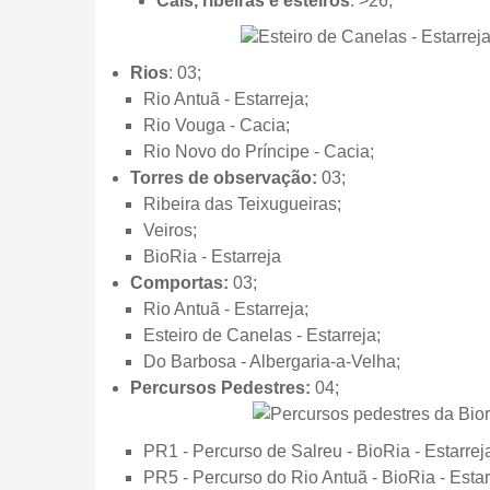
Cais, ribeiras e esteiros
: >26;
Rios
: 03;
Rio Antuã - Estarreja;
Rio Vouga - Cacia;
Rio Novo do Príncipe - Cacia;
Torres de observação:
03;
Ribeira das Teixugueiras;
Veiros;
BioRia - Estarreja
Comportas:
03;
Rio Antuã - Estarreja;
Esteiro de Canelas - Estarreja;
Do Barbosa - Albergaria-a-Velha;
Percursos Pedestres:
04;
PR1 - Percurso de Salreu - BioRia - Estarrej
PR5 - Percurso do Rio Antuã - BioRia - Estar