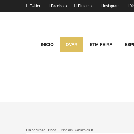
Twitter
Facebook
Pinterest
Instagram
Yo
INICIO
OVAR
STM FEIRA
ESP
MOSTRANDO
Ho
Ria de Aveiro - Bioria - Trilho em Bicicleta ou BTT