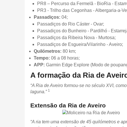
PR8 – Percurso da Fermelã - BioRia - Estarr
PR3 - Trilho das Cegonhas - Albergaria-a-Ve
Passadiços:
04;
Passadiços do Rio Cáster - Ovar;
Passadiços do Bunheiro - Pardilhó - Estarrej
Passadiços da Ribeira Nova - Murtosa;
Passadiços de Esgueira/Vilarinho - Aveiro;
Quilómetros:
80 km;
Tempo:
06 a 08 horas;
APP:
Garmin Edge Explore (Modo de poupança
A formação da Ria de Aveir
“A Ria de Aveiro formou-se no século XVI, como
1
laguna.”
Extensão da Ria de Aveiro
“A ria tem uma extensão de 45 quilómetros e ap