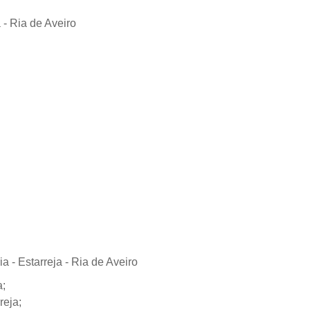
a;
reja;