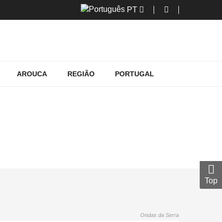
PT
AROUCA
REGIÃO
PORTUGAL
 ESTARREJA
reja
Top
Ondas da Serra