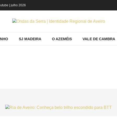
utube
| julho 2026
INHO
SJ MADEIRA
O AZEMÉIS
VALE DE CAMBRA
 PRODUTOS POR ETIQUETA: BICICLETA
me
Ovar
Fazer
Mostrando produtos por etiqueta: Bicicleta Estar