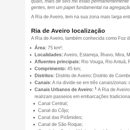
quais, mais de seis mil estão permanentemente
gentes, tem um papel fundamental na agregação 
A Ria de Aveiro, tem na sua zona mais larga en
Ria de Aveiro localização
A Ria de Aveiro, também conhecida como Foz do 
Área:
75 km²;
Localidades:
Aveiro, Estarreja, Ílhavo, Mira, 
Afluentes principais:
Rio Vouga, Rio Antuã, R
Comprimento:
45 km;
Distritos:
Distrito de Aveiro; Distrito de Coimb
Canais:
A ria divide-se em três canais/zonas: 
1
Canais Urbanos de Aveiro:
A Ria de Aveiro
realizam passeios em embarcações tradicionai
Canal Central;
Canal do Côjo;
Canal das Pirâmides;
Canal de São Roque;