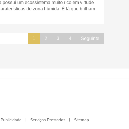
a possui um ecossistema muito rico em virtude
 caraterísticas de zona húmida. É lá que brilham
1
2
3
4
Seguinte
Publicidade
Serviços Prestados
Sitemap