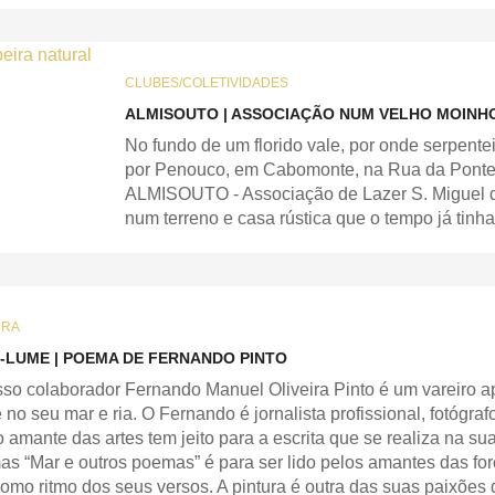
CLUBES/COLETIVIDADES
ALMISOUTO | ASSOCIAÇÃO NUM VELHO MOINHO
No fundo de um florido vale, por onde serpent
por Penouco, em Cabomonte, na Rua da Ponte, 
ALMISOUTO - Associação de Lazer S. Miguel do
num terreno e casa rústica que o tempo já tinh
URA
-LUME | POEMA DE FERNANDO PINTO
so colaborador Fernando Manuel Oliveira Pinto é um vareiro a
 no seu mar e ria. O Fernando é jornalista profissional, fotógra
amante das artes tem jeito para a escrita que se realiza na sua
s “Mar e outros poemas” é para ser lido pelos amantes das f
omo ritmo dos seus versos. A pintura é outra das suas paixões 