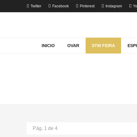
Twitter
Facebook
Pinterest
Instagram
Yo
INICIO
OVAR
STM FEIRA
ESP
MOST
Ho
Pág. 1 de 4