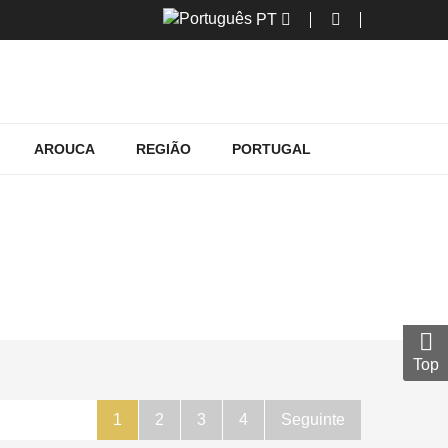
PT
AROUCA
REGIÃO
PORTUGAL
VAÇÃO
ação
Top
1
2
3
4
Seguinte