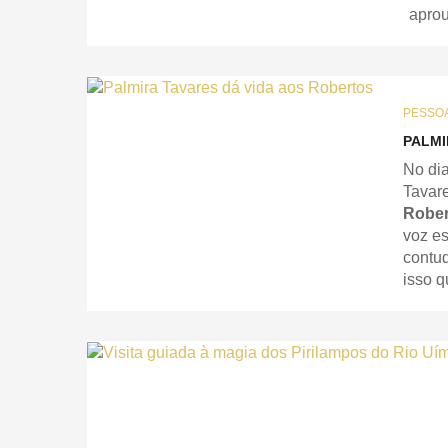
aprou
PESSO
PALMI
No di
Tavare
Rober
voz es
contud
isso 