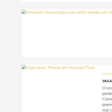
CULT
VAGA
O nos
perde
Como 
poema
mar c