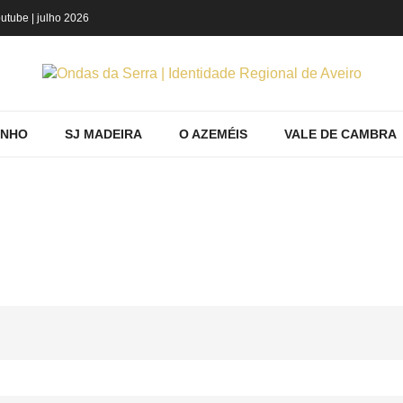
utube
| julho 2026
INHO
SJ MADEIRA
O AZEMÉIS
VALE DE CAMBRA
RANDO PRODUTOS POR ETIQUETA: INO
me
STM Feira
Conhecer
Mostrando produtos por etiqueta: inov