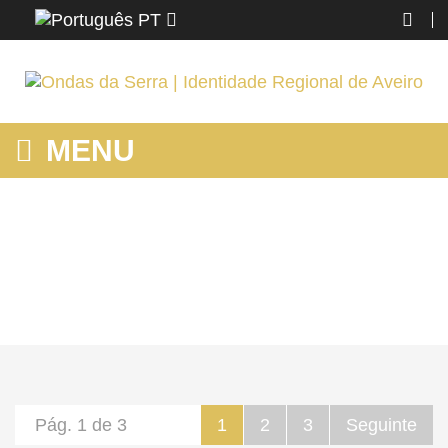
PT
MENU
MOSTRANDO PRODUTOS POR ETIQUETA: ARTE
Home
SJ MADEIRA
Saber
Mostrando produtos por etiqueta: arte
Pág. 1 de 3
1
2
3
Seguinte