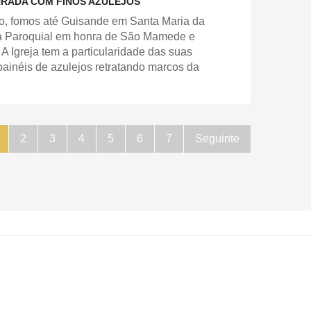
NRADA COM FINOS AZULEJOS
iro, fomos até Guisande em Santa Maria da
eja Paroquial em honra de São Mamede e
 Igreja tem a particularidade das suas
painéis de azulejos retratando marcos da
2
3
4
5
6
7
Seguinte