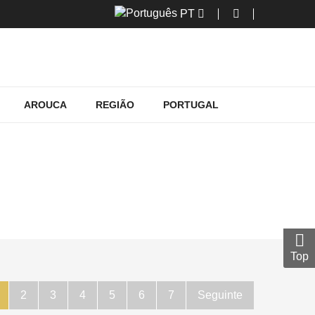
PT
AROUCA
REGIÃO
PORTUGAL
ARQUITETÓNICO
quitetónico
Top
2
3
4
5
6
7
Seguinte