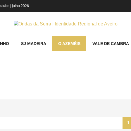
utube
| julho 2026
INHO
SJ MADEIRA
O AZEMÉIS
VALE DE CAMBRA
ODUTOS POR ETIQUETA: PATRIMÓNIO 
O AZEMÉIS
Saber
Mostrando produtos por etiqueta: património ar
1