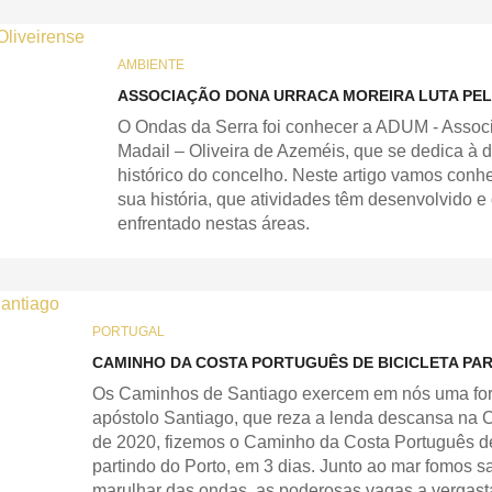
AMBIENTE
ASSOCIAÇÃO DONA URRACA MOREIRA LUTA PEL
O Ondas da Serra foi conhecer a ADUM - Assoc
Madail – Oliveira de Azeméis, que se dedica à 
histórico do concelho. Neste artigo vamos conh
sua história, que atividades têm desenvolvido 
enfrentado nestas áreas.
PORTUGAL
CAMINHO DA COSTA PORTUGUÊS DE BICICLETA PA
Os Caminhos de Santiago exercem em nós uma força
apóstolo Santiago, que reza a lenda descansa na 
de 2020, fizemos o Caminho da Costa Português de
partindo do Porto, em 3 dias. Junto ao mar fomos sab
marulhar das ondas, as poderosas vagas a vergasta