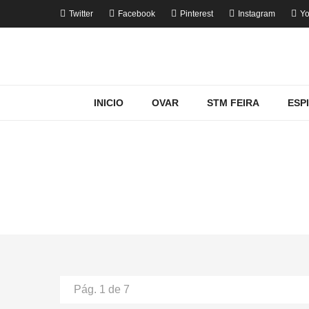
Twitter
Facebook
Pinterest
Instagram
Yo
INICIO
OVAR
STM FEIRA
ESP
MOSTRANDO PR
Home
Pág. 1 de 7