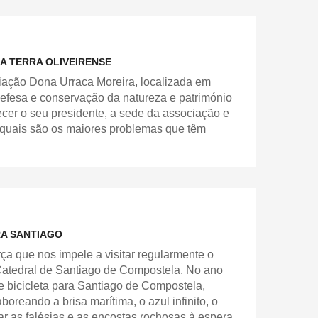
A TERRA OLIVEIRENSE
iação Dona Urraca Moreira, localizada em
defesa e conservação da natureza e património
ecer o seu presidente, a sede da associação e
e quais são os maiores problemas que têm
RA SANTIAGO
 que nos impele a visitar regularmente o
Catedral de Santiago de Compostela. No ano
 bicicleta para Santiago de Compostela,
oreando a brisa marítima, o azul infinito, o
r as falésias e as encostas rochosas à espera