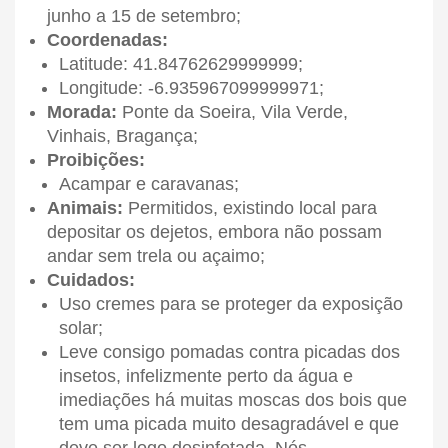
junho a 15 de setembro;
Coordenadas:
Latitude: 41.84762629999999;
Longitude: -6.935967099999971;
Morada:
Ponte da Soeira, Vila Verde,
Vinhais, Bragança;
Proibições:
Acampar e caravanas;
Animais:
Permitidos, existindo local para
depositar os dejetos, embora não possam
andar sem trela ou açaimo;
Cuidados:
Uso cremes para se proteger da exposição
solar;
Leve consigo pomadas contra picadas dos
insetos, infelizmente perto da água e
imediações há muitas moscas dos bois que
tem uma picada muito desagradável e que
deve ser logo desinfetada. Nós