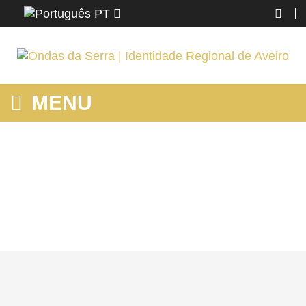
PT
MENU
MOSTRANDO PRODUTOS POR ETIQUETA: BIRDWATCHING
PORTUGAL
Home
Região
Mostrando produtos por etiqueta: birdwatching portugal